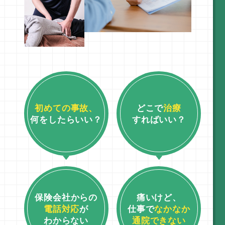
初めての事故、
どこで
治療
何をしたらいい？
すればいい？
保険会社からの
痛いけど、
電話対応
が
仕事で
なかなか
わからない
通院できない