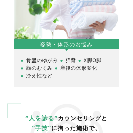
南郷院
姿勢・体形のお悩み
骨盤のゆがみ
猫背
X脚O脚
顔のむくみ
産後の体形変化
冷え性など
“人を診る”
カウンセリングと
“手技”
に拘った施術で、
Instagram