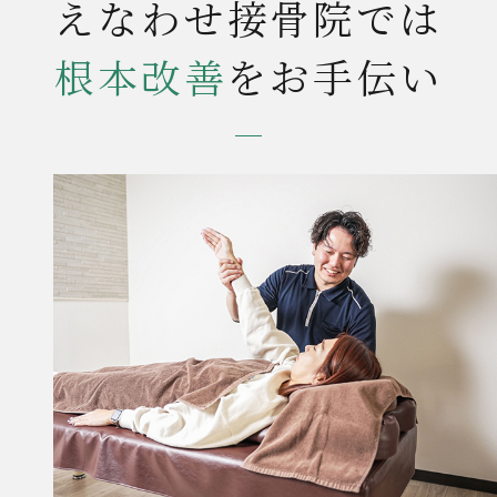
えなわせ接骨院では
根本改善
をお手伝い
当院について