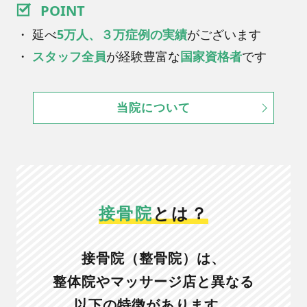
POINT
施術メニュー・料金
・ 延べ
5万人、３万症例の実績
がございます
・
スタッフ全員
が経験豊富な
国家資格者
です
当院について
接骨院
とは？
接骨院（整骨院）は、
整体院やマッサージ店と異なる
以下の特徴があります。