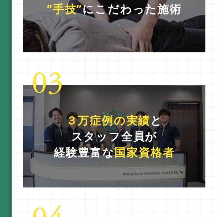
“手技”
にこだわった施術
店舗一覧
３万症例の実績
と
スタッフ全員が
経験豊富な
国家資格者