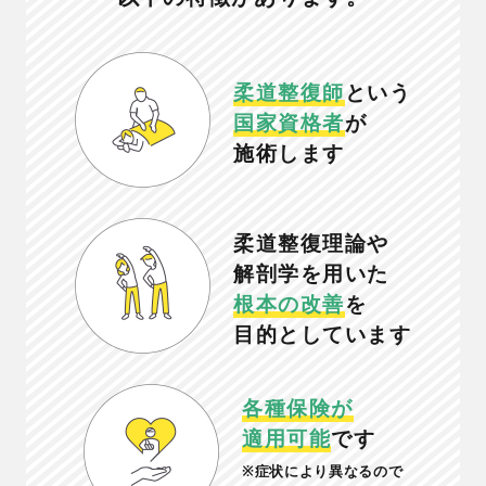
柔道整復師
という
国家資格者
が
施術します
柔道整復理論や
解剖学を用いた
根本の改善
を
目的としています
各種保険が
適用可能
です
※症状により異なるので