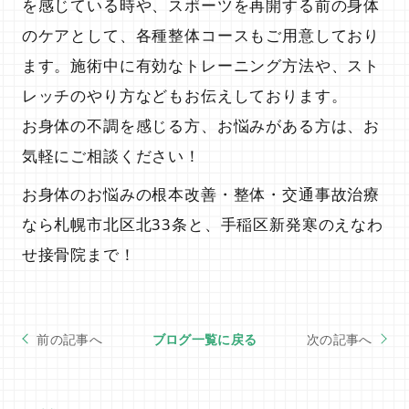
を感じている時や、スポーツを再開する前の身体
のケアとして、各種整体コースもご用意しており
ます。施術中に有効なトレーニング方法や、スト
レッチのやり方などもお伝えしております。
お身体の不調を感じる方、お悩みがある方は、お
気軽にご相談ください！
店舗一覧
お身体のお悩みの根本改善・整体・交通事故治療
なら札幌市北区北33条と、手稲区新発寒のえなわ
せ接骨院まで！
ブログ一覧に戻る
頭痛や体の疲労感、だるさが出やすい時期です。
この夏前に理想の体を目指してみませんか？
北33条院