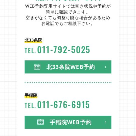
WEB予約専用サイトでは空き状況や予約が
南郷院
簡単に確認できます。
空きがなくても調整可能な場合があるため
お電話でもご相談下さい。
Instagram
北33条院
011
-
792
-
5025
TEL.
北33条院WEB予約
手稲院
011
-
676
-
6915
TEL.
手稲院WEB予約