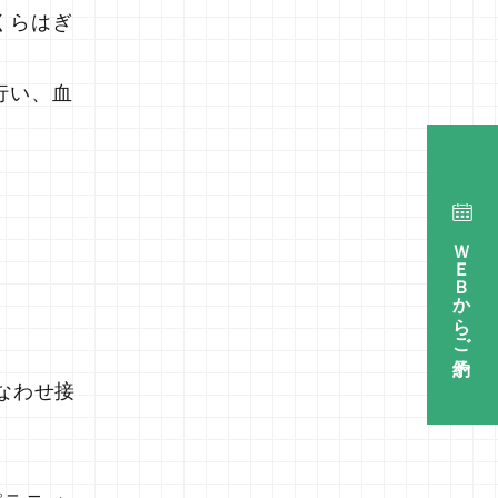
くらはぎ
行い、血
ＷＥＢからご予約
なわせ接