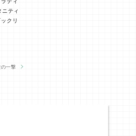
ピラティ
タニティ
ギックリ
女の一撃