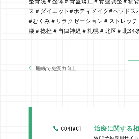
整骨院＃整体＃骨盤矯正＃骨盤調整＃猫
ス＃ダイエット#ボディメイク#ヘッドス
#むくみ＃リラクゼーション＃ストレッ
腰＃捻挫＃自律神経＃札幌＃北区＃北34
睡眠で免疫力向上
治療に関する
CONTACT
WEB予約専用サイ