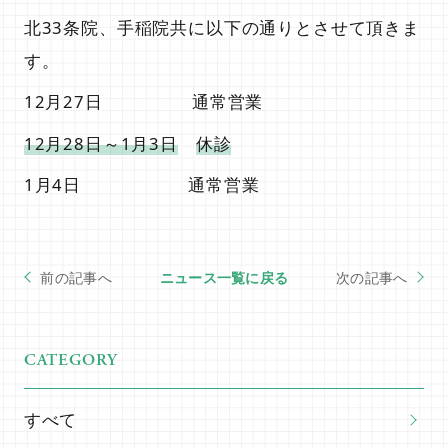
北33条院、手稲院共に以下の通りとさせて頂きま
す。
当院について
12月27日 通常営業
12月28日～1月3日
休診
1月4日 通常営業
ニュース一覧に戻る
9月の営業時間変更のお知らせ
北33条院 新コース「ピラティス×整体」スタートしました！
施術メニュー・料金
CATEGORY
すべて