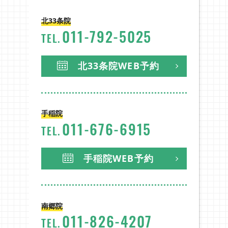
北33条院
北33条院
ニュース
BLOG
011
-
792
-
5025
TEL.
北33条院WEB予約
手稲院
手稲院
011
-
676
-
6915
TEL.
スタッフ紹介
採用情報
手稲院WEB予約
南郷院
011
-
826
-
4207
南郷院
TEL.